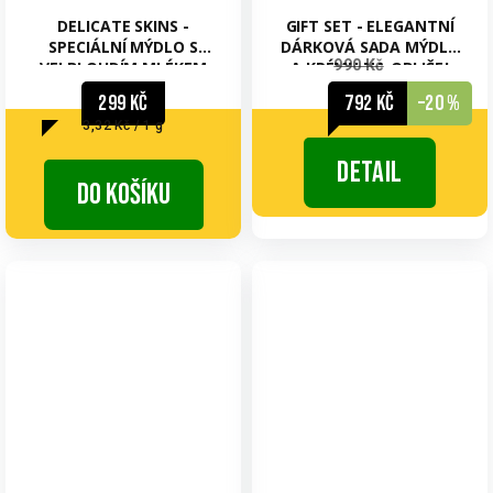
DELICATE SKINS -
GIFT SET - ELEGANTNÍ
SPECIÁLNÍ MÝDLO S
DÁRKOVÁ SADA MÝDLA
990 Kč
VELBLOUDÍM MLÉKEM
A KRÉMU NA OBLIČEJ
PRO NEJMENŠÍ
299 Kč
792 Kč
–20 %
Měrná
3,32 Kč / 1 g
cena:
Detail
Do košíku