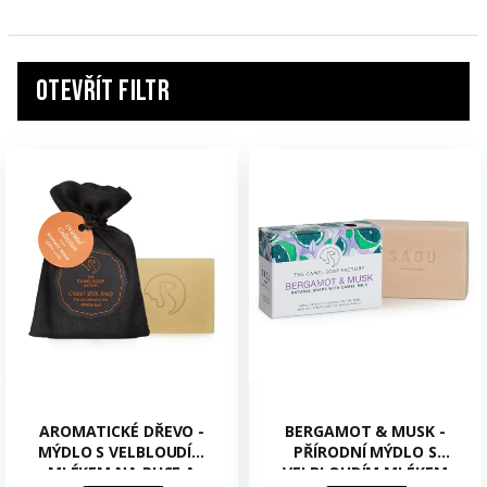
Otevřít filtr
V
ý
p
i
s
p
r
o
d
u
AROMATICKÉ DŘEVO -
BERGAMOT & MUSK -
k
MÝDLO S VELBLOUDÍM
PŘÍRODNÍ MÝDLO S
MLÉKEM NA RUCE A
VELBLOUDÍM MLÉKEM