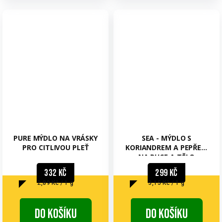
PURE MÝDLO NA VRÁSKY
SEA - MÝDLO S
PRO CITLIVOU PLEŤ
KORIANDREM A PEPŘEM
NA RUCE A TĚLO
332 Kč
299 Kč
Měrná
Měrná
2,89 Kč / 1 g
3,15 Kč / 1 g
cena:
cena:
Do košíku
Do košíku