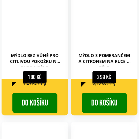
MÝDLO BEZ VŮNĚ PRO
MÝDLO S POMERANČEM
CITLIVOU POKOŽKU NA
A CITRÓNEM NA RUCE A
RUCE A TĚLO
TĚLO
180 Kč
299 Kč
Měrná
Měrná
1,29 Kč / 1 g
3,15 Kč / 1 g
cena:
cena:
Do košíku
Do košíku