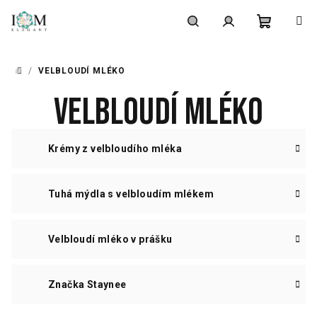
Přejít
na
obsah
Nákupní
Hledat
Přihlášení
/
VELBLOUDÍ MLÉKO
DOMŮ
košík
Velbloudí mléko
Krémy z velbloudího mléka
Tuhá mýdla s velbloudím mlékem
Velbloudí mléko v prášku
Značka Staynee