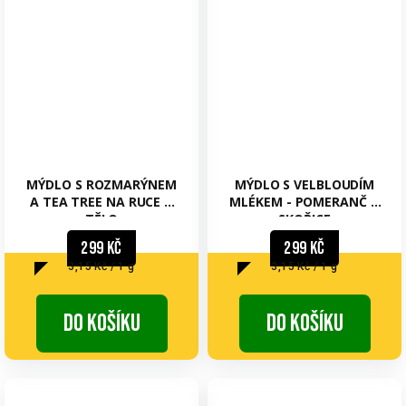
MÝDLO S ROZMARÝNEM
MÝDLO S VELBLOUDÍM
A TEA TREE NA RUCE A
MLÉKEM - POMERANČ A
TĚLO
SKOŘICE
299 Kč
299 Kč
Měrná
Měrná
3,15 Kč / 1 g
3,15 Kč / 1 g
cena:
cena:
Do košíku
Do košíku