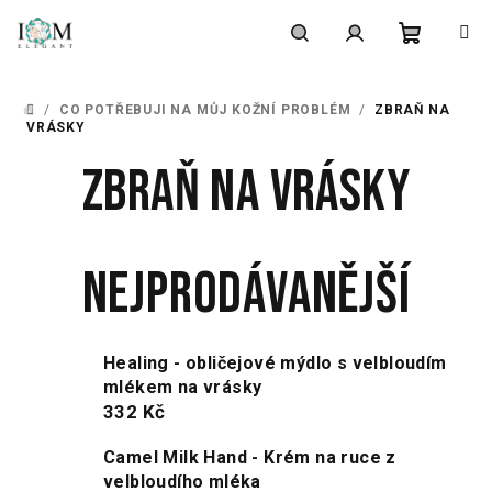
Přejít
na
obsah
Nákupní
Hledat
Přihlášení
/
CO POTŘEBUJI NA MŮJ KOŽNÍ PROBLÉM
/
ZBRAŇ NA
DOMŮ
košík
VRÁSKY
Zbraň na vrásky
Nejprodávanější
Healing - obličejové mýdlo s velbloudím
mlékem na vrásky
332 Kč
Camel Milk Hand - Krém na ruce z
velbloudího mléka