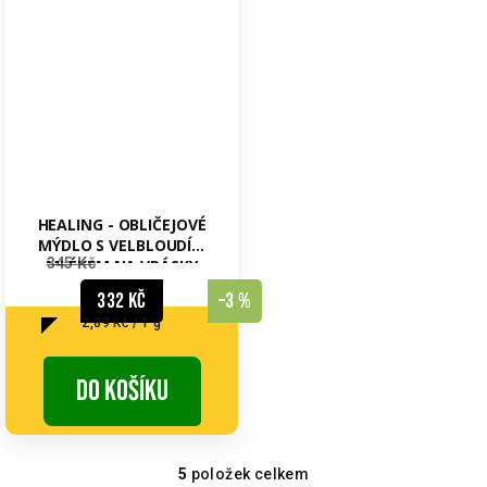
HEALING - OBLIČEJOVÉ
MÝDLO S VELBLOUDÍM
345 Kč
MLÉKEM NA VRÁSKY
332 Kč
–3 %
Měrná
2,89 Kč / 1 g
cena:
Do košíku
5
položek celkem
O