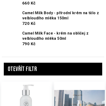
660 Kč
Camel Milk Body - přírodní krém na tělo z
velbloudího mléka 150ml
720 Kč
Camel Milk Face - krém na obličej z
velbloudího mléka 50ml
790 Kč
Otevřít filtr
V
ý
p
i