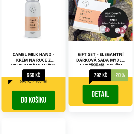
CAMEL MILK HAND -
GIFT SET - ELEGANTNÍ
KRÉM NA RUCE Z
DÁRKOVÁ SADA MÝDLA
990 Kč
VELBLOUDÍHO MLÉKA
A KRÉMU NA OBLIČEJ
660 Kč
792 Kč
–20 %
Měrná
660 Kč / 100 ml
cena:
Detail
Do košíku