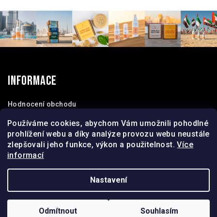
v
l
á
d
Z
a
á
c
í
p
Informace
p
a
r
t
Hodnocení obchodu
v
Obchodní podmínky
í
k
Používáme cookies, abychom Vám umožnili pohodlné
Kontakty
y
prohlížení webu a díky analýze provozu webu neustále
O nás
v
zlepšovali jeho funkce, výkon a použitelnost.
Více
ý
informací
p
i
Nastavení
s
u
Copyright 2026
I&M Elegant
. Všechna práva vyhrazena.
Odmítnout
Souhlasím