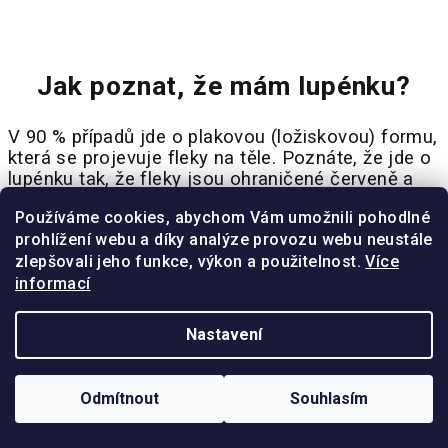
Jak poznat, že mám lupénku?
V 90 % případů jde o plakovou (ložiskovou) formu,
která se projevuje fleky na těle. Poznáte, že jde o
lupénku tak, že fleky jsou ohraničené červeně a
kůže na nich se odlupuje.
Používáme cookies, abychom Vám umožnili pohodlné
prohlížení webu a díky analýze provozu webu neustále
Lupénka na obličeji je ale vzácnější a obvykle se
zlepšovali jeho funkce, výkon a použitelnost.
Více
objevuje na jiných částech těla. V 70 % případů se
informací
lupénka na obličeji vyskytuje hlavně ve vlasové
pokožce.
Nastavení
Co se ale týče
dětí
, lupénka se objevuje spíše na
očních víčkách a kolem úst.
Odmítnout
Souhlasím