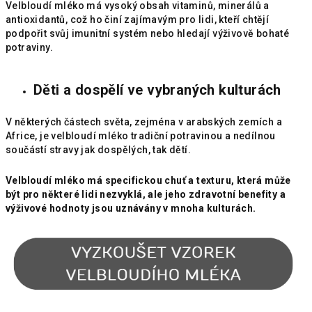
Velbloudí mléko má vysoký obsah vitaminů, minerálů a
antioxidantů, což ho činí zajímavým pro lidi, kteří chtějí
podpořit svůj imunitní systém nebo hledají výživově bohaté
potraviny.
Děti a dospělí ve vybraných kulturách
V některých částech světa, zejména v arabských zemích a
Africe, je velbloudí mléko tradiční potravinou a nedílnou
součástí stravy jak dospělých, tak dětí.
Velbloudí mléko má specifickou chuť a texturu, která může
být pro některé lidi nezvyklá, ale jeho zdravotní benefity a
výživové hodnoty jsou uznávány v mnoha kulturách.