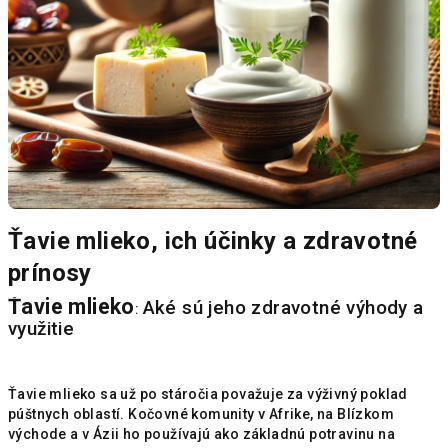
n
k
ů
Ťavie mlieko, ich účinky a zdravotné
prínosy
Ťavie mlieko
Aké sú jeho zdravotné výhody a
:
využitie
Ťavie mlieko sa už po stáročia považuje za výživný poklad
púštnych oblastí. Kočovné komunity v Afrike, na Blízkom
východe a v Ázii ho používajú ako základnú potravinu na