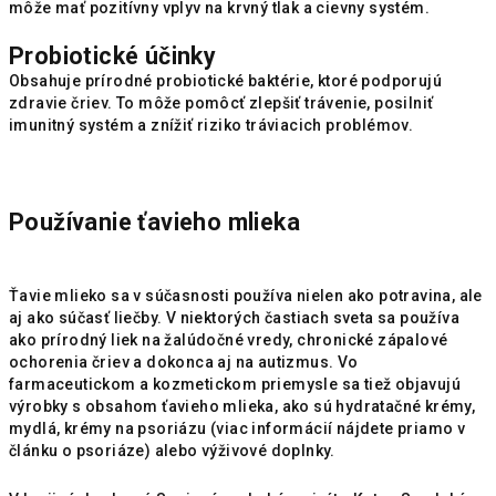
môže mať pozitívny vplyv na krvný tlak a cievny systém.
Probiotické účinky
Obsahuje prírodné probiotické baktérie, ktoré podporujú
zdravie čriev. To môže pomôcť zlepšiť trávenie, posilniť
imunitný systém a znížiť riziko tráviacich problémov.
Používanie ťavieho mlieka
Ťavie mlieko sa v súčasnosti používa nielen ako potravina, ale
aj ako súčasť liečby. V niektorých častiach sveta sa používa
ako prírodný liek na žalúdočné vredy, chronické zápalové
ochorenia čriev a dokonca aj na autizmus. Vo
farmaceutickom a kozmetickom priemysle sa tiež objavujú
výrobky s obsahom ťavieho mlieka, ako sú hydratačné krémy,
mydlá, krémy na psoriázu (viac informácií nájdete priamo v
článku o psoriáze) alebo výživové doplnky.