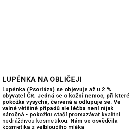
LUPÉNKA NA OBLIČEJI
Lupénka (Psoriáza) se objevuje až u 2 %
obyvatel ČR.
Jedná se o kožní nemoc, při které
pokožka vysychá, červená a odlupuje se.
Ve
valné většině případ
ů
ale
léčba
není nijak
náročná - pokožku stačí promazávat
kvalitní
nedráždivou kosmetikou.
Nám se osvědčila
kosmetika z velbloudího mléka.