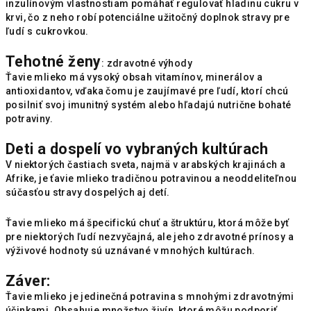
inzulínovým vlastnostiam pomáhať regulovať hladinu cukru v
krvi, čo z neho robí potenciálne užitočný doplnok stravy pre
ľudí s cukrovkou.
Tehotné ženy
: zdravotné výhody
Ťavie mlieko má vysoký obsah vitamínov, minerálov a
antioxidantov, vďaka čomu je zaujímavé pre ľudí, ktorí chcú
posilniť svoj imunitný systém alebo hľadajú nutrične bohaté
potraviny.
Deti a dospelí vo vybraných kultúrach
V niektorých častiach sveta, najmä v arabských krajinách a
Afrike, je ťavie mlieko tradičnou potravinou a neoddeliteľnou
súčasťou stravy dospelých aj detí.
Ťavie mlieko má špecifickú chuť a štruktúru, ktorá môže byť
pre niektorých ľudí nezvyčajná, ale jeho zdravotné prínosy a
výživové hodnoty sú uznávané v mnohých kultúrach.
Záver:
Ťavie mlieko je jedinečná potravina s mnohými zdravotnými
účinkami. Obsahuje množstvo živín, ktoré môžu podporiť