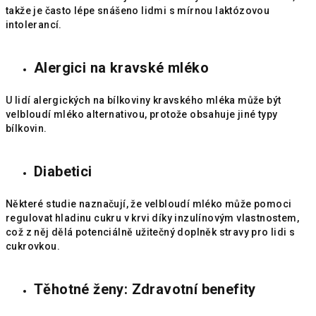
takže je často lépe snášeno lidmi s mírnou laktózovou
intolerancí.
Alergici na kravské mléko
U lidí alergických na bílkoviny kravského mléka může být
velbloudí mléko alternativou, protože obsahuje jiné typy
bílkovin.
Diabetici
Některé studie naznačují, že velbloudí mléko může pomoci
regulovat hladinu cukru v krvi díky inzulínovým vlastnostem,
což z něj dělá potenciálně užitečný doplněk stravy pro lidi s
cukrovkou.
Těhotné ženy: Zdravotní benefity