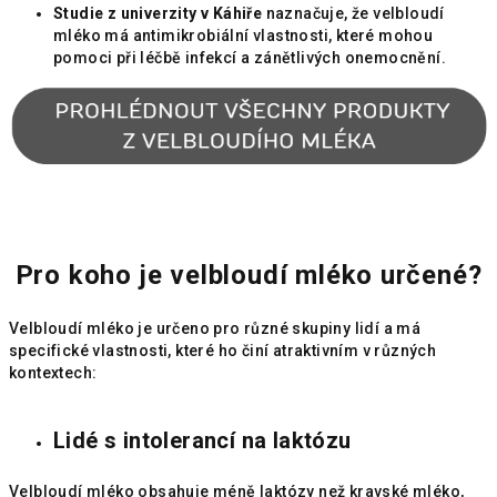
Studie z univerzity v Káhiře
naznačuje, že velbloudí
mléko má antimikrobiální vlastnosti, které mohou
pomoci při léčbě infekcí a zánětlivých onemocnění.
Pro koho je velbloudí mléko určené?
Velbloudí mléko je určeno pro různé skupiny lidí a má
specifické vlastnosti, které ho činí atraktivním v různých
kontextech:
Lidé s intolerancí na laktózu
Velbloudí mléko obsahuje méně laktózy než kravské mléko,