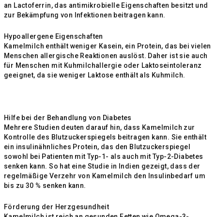
an Lactoferrin, das antimikrobielle Eigenschaften besitzt und
zur Bekämpfung von Infektionen beitragen kann.
Hypoallergene Eigenschaften
Kamelmilch enthält weniger Kasein, ein Protein, das bei vielen
Menschen allergische Reaktionen auslöst. Daher ist sie auch
für Menschen mit Kuhmilchallergie oder Laktoseintoleranz
geeignet, da sie weniger Laktose enthält als Kuhmilch.
Hilfe bei der Behandlung von Diabetes
Mehrere Studien deuten darauf hin, dass Kamelmilch zur
Kontrolle des Blutzuckerspiegels beitragen kann. Sie enthält
ein insulinähnliches Protein, das den Blutzuckerspiegel
sowohl bei Patienten mit Typ-1- als auch mit Typ-2-Diabetes
senken kann. So hat eine Studie in Indien gezeigt, dass der
regelmäßige Verzehr von Kamelmilch den Insulinbedarf um
bis zu 30 % senken kann.
Förderung der Herzgesundheit
Kamelmilch ist reich an gesunden Fetten wie Omega-3-