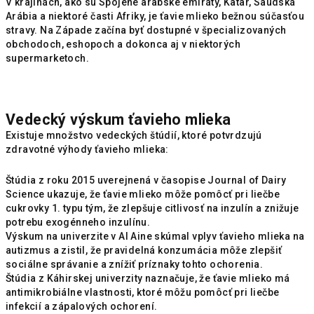
V krajinách, ako sú Spojené arabské emiráty, Katar, Saudská
Arábia a niektoré časti Afriky, je ťavie mlieko bežnou súčasťou
stravy. Na Západe začína byť dostupné v špecializovaných
obchodoch, eshopoch a dokonca aj v niektorých
supermarketoch.
Vedecký výskum ťavieho mlieka
Existuje množstvo vedeckých štúdií, ktoré potvrdzujú
zdravotné výhody ťavieho mlieka:
Štúdia z roku 2015 uverejnená v časopise Journal of Dairy
Science ukazuje, že ťavie mlieko môže pomôcť pri liečbe
cukrovky 1. typu tým, že zlepšuje citlivosť na inzulín a znižuje
potrebu exogénneho inzulínu.
Výskum na univerzite v Al Aine skúmal vplyv ťavieho mlieka na
autizmus a zistil, že pravidelná konzumácia môže zlepšiť
sociálne správanie a znížiť príznaky tohto ochorenia.
Štúdia z Káhirskej univerzity naznačuje, že ťavie mlieko má
antimikrobiálne vlastnosti, ktoré môžu pomôcť pri liečbe
infekcií a zápalových ochorení.