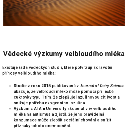
Vědecké výzkumy velbloudího mléka
Existuje řada vědeckých studií, které potvrzují zdravotní
přínosy velbloudího mléka:
Studie z roku 2015
publikovaná v
Journal of Dairy Science
ukazuje, že velbloudí mléko může pomoci při léčbě
cukrovky typu 1 tím, že zlepšuje inzulinovou citlivost a
snižuje potřebu exogenního inzulinu.
Výzkum z Al Ain University
zkoumal vliv velbloudího
mléka na autismus a zjistil, že jeho pravidelná
konzumace může zlepšit sociální chování a snížit
příznaky tohoto onemocnění.