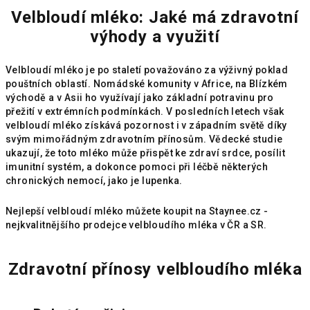
Velbloudí mléko: Jaké má zdravotní
výhody a využití
Velbloudí mléko je po staletí považováno za výživný poklad
pouštních oblastí. Nomádské komunity v Africe, na Blízkém
východě a v Asii ho využívají jako základní potravinu pro
přežití v extrémních podmínkách. V posledních letech však
velbloudí mléko získává pozornost i v západním světě díky
svým mimořádným zdravotním přínosům. Vědecké studie
ukazují, že toto mléko může přispět ke zdraví srdce, posílit
imunitní systém, a dokonce pomoci při léčbě některých
chronických nemocí, jako je lupenka.
Nejlepší velbloudí mléko můžete koupit na
Staynee.cz
-
nejkvalitnějšího prodejce velbloudího mléka v ČR a SR.
Zdravotní přínosy velbloudího mléka