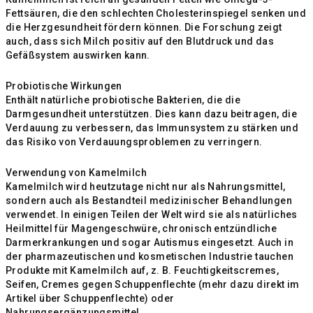
Fettsäuren, die den schlechten Cholesterinspiegel senken und
die Herzgesundheit fördern können. Die Forschung zeigt
auch, dass sich Milch positiv auf den Blutdruck und das
Gefäßsystem auswirken kann.
Probiotische Wirkungen
Enthält natürliche probiotische Bakterien, die die
Darmgesundheit unterstützen. Dies kann dazu beitragen, die
Verdauung zu verbessern, das Immunsystem zu stärken und
das Risiko von Verdauungsproblemen zu verringern.
Verwendung von Kamelmilch
Kamelmilch wird heutzutage nicht nur als Nahrungsmittel,
sondern auch als Bestandteil medizinischer Behandlungen
verwendet. In einigen Teilen der Welt wird sie als natürliches
Heilmittel für Magengeschwüre, chronisch entzündliche
Darmerkrankungen und sogar Autismus eingesetzt. Auch in
der pharmazeutischen und kosmetischen Industrie tauchen
Produkte mit Kamelmilch auf, z. B. Feuchtigkeitscremes,
Seifen, Cremes gegen Schuppenflechte (mehr dazu direkt im
Artikel über Schuppenflechte) oder
Nahrungsergänzungsmittel.