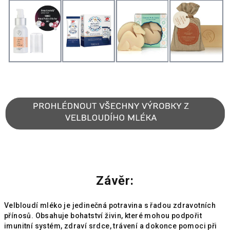
Závěr:
Velbloudí mléko je jedinečná potravina s řadou zdravotních
přínosů. Obsahuje bohatství živin, které mohou podpořit
imunitní systém, zdraví srdce, trávení a dokonce pomoci při