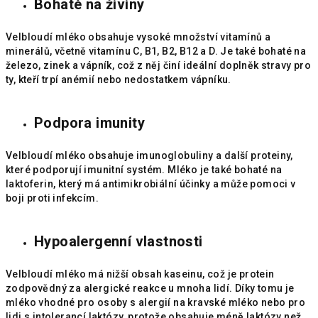
Bohaté na živiny
Velbloudí mléko obsahuje vysoké množství vitamínů a
minerálů, včetně vitamínu C, B1, B2, B12 a D. Je také bohaté na
železo, zinek a vápník, což z něj činí ideální doplněk stravy pro
ty, kteří trpí anémií nebo nedostatkem vápníku.
Podpora imunity
Velbloudí mléko obsahuje imunoglobuliny a další proteiny,
které podporují imunitní systém. Mléko je také bohaté na
laktoferin, který má antimikrobiální účinky a může pomoci v
boji proti infekcím.
Hypoalergenní vlastnosti
Velbloudí mléko má nižší obsah kaseinu, což je protein
zodpovědný za alergické reakce u mnoha lidí. Díky tomu je
mléko vhodné pro osoby s alergií na kravské mléko nebo pro
lidi s intolerancí laktózy, protože obsahuje méně laktózy než