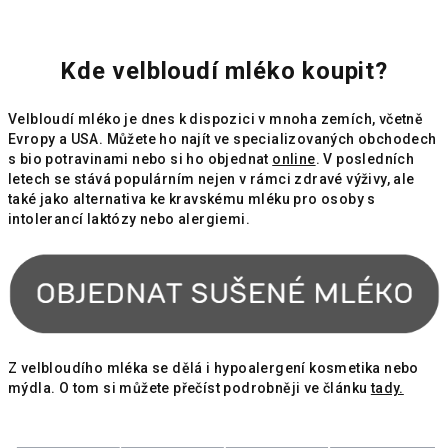
Kde velbloudí mléko koupit?
Velbloudí mléko je dnes k dispozici v mnoha zemích, včetně
Evropy a USA. Můžete ho najít ve specializovaných obchodech
s bio potravinami nebo si ho objednat
online
. V posledních
letech se stává populárním nejen v rámci zdravé výživy, ale
také jako alternativa ke kravskému mléku pro osoby s
intolerancí laktózy nebo alergiemi.
Z velbloudího mléka se dělá i hypoalergení kosmetika nebo
mýdla. O tom si můžete přečíst podrobněji ve článku
tady.