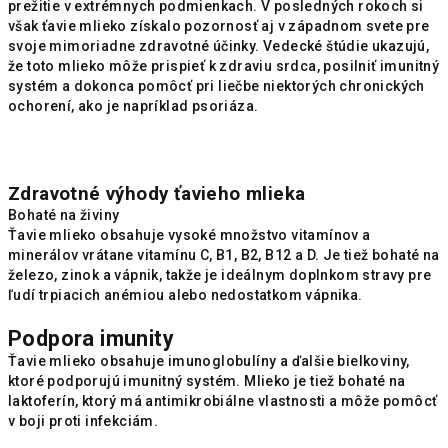
prežitie v extrémnych podmienkach. V posledných rokoch si
však ťavie mlieko získalo pozornosť aj v západnom svete pre
svoje mimoriadne zdravotné účinky. Vedecké štúdie ukazujú,
že toto mlieko môže prispieť k zdraviu srdca, posilniť imunitný
systém a dokonca pomôcť pri liečbe niektorých chronických
ochorení, ako je napríklad psoriáza.
Zdravotné výhody ťavieho mlieka
Bohaté na živiny
Ťavie mlieko obsahuje vysoké množstvo vitamínov a
minerálov vrátane vitamínu C, B1, B2, B12 a D. Je tiež bohaté na
železo, zinok a vápnik, takže je ideálnym doplnkom stravy pre
ľudí trpiacich anémiou alebo nedostatkom vápnika.
Podpora imunity
Ťavie mlieko obsahuje imunoglobulíny a ďalšie bielkoviny,
ktoré podporujú imunitný systém. Mlieko je tiež bohaté na
laktoferín, ktorý má antimikrobiálne vlastnosti a môže pomôcť
v boji proti infekciám.