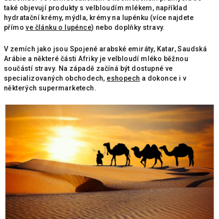
také objevují produkty s velbloudím mlékem, například
hydratační krémy, mýdla, krémy na lupénku (více najdete
přímo
ve článku o lupénce
) nebo doplňky stravy.
V zemích jako jsou Spojené arabské emiráty, Katar, Saudská
Arábie a některé části Afriky je velbloudí mléko běžnou
součástí stravy. Na západě začíná být dostupné ve
specializovaných obchodech,
eshopech
a dokonce i v
některých supermarketech.