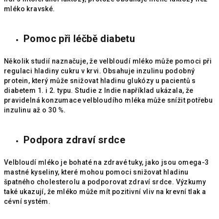
mléko kravské.
Pomoc při léčbě diabetu
Několik studií naznačuje, že velbloudí mléko může pomoci při
regulaci hladiny cukru v krvi. Obsahuje inzulinu podobný
protein, který může snižovat hladinu glukózy u pacientů s
diabetem 1. i 2. typu. Studie z Indie například ukázala, že
pravidelná konzumace velbloudího mléka může snížit potřebu
inzulinu až o 30 %.
Podpora zdraví srdce
Velbloudí mléko je bohaté na zdravé tuky, jako jsou omega-3
mastné kyseliny, které mohou pomoci snižovat hladinu
špatného cholesterolu a podporovat zdraví srdce. Výzkumy
také ukazují, že mléko může mít pozitivní vliv na krevní tlak a
cévní systém.