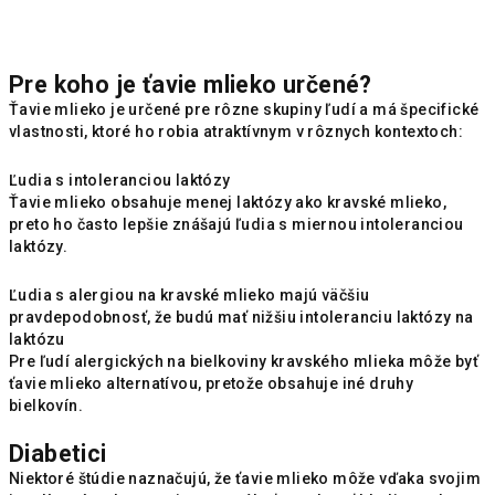
Pre koho je ťavie mlieko určené?
Ťavie mlieko je určené pre rôzne skupiny ľudí a má špecifické
vlastnosti, ktoré ho robia atraktívnym v rôznych kontextoch:
Ľudia s intoleranciou laktózy
Ťavie mlieko obsahuje menej laktózy ako kravské mlieko,
preto ho často lepšie znášajú ľudia s miernou intoleranciou
laktózy.
Ľudia s alergiou na kravské mlieko majú väčšiu
pravdepodobnosť, že budú mať nižšiu intoleranciu laktózy na
laktózu
Pre ľudí alergických na bielkoviny kravského mlieka môže byť
ťavie mlieko alternatívou, pretože obsahuje iné druhy
bielkovín.
Diabetici
Niektoré štúdie naznačujú, že ťavie mlieko môže vďaka svojim