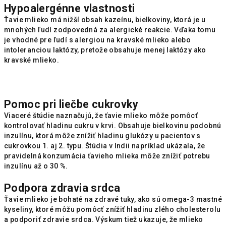
Hypoalergénne vlastnosti
Ťavie mlieko má nižší obsah kazeínu, bielkoviny, ktorá je u
mnohých ľudí zodpovedná za alergické reakcie. Vďaka tomu
je vhodné pre ľudí s alergiou na kravské mlieko alebo
intoleranciou laktózy, pretože obsahuje menej laktózy ako
kravské mlieko.
Pomoc pri liečbe cukrovky
Viaceré štúdie naznačujú, že ťavie mlieko môže pomôcť
kontrolovať hladinu cukru v krvi. Obsahuje bielkovinu podobnú
inzulínu, ktorá môže znížiť hladinu glukózy u pacientov s
cukrovkou 1. aj 2. typu. Štúdia v Indii napríklad ukázala, že
pravidelná konzumácia ťavieho mlieka môže znížiť potrebu
inzulínu až o 30 %.
Podpora zdravia srdca
Ťavie mlieko je bohaté na zdravé tuky, ako sú omega-3 mastné
kyseliny, ktoré môžu pomôcť znížiť hladinu zlého cholesterolu
a podporiť zdravie srdca. Výskum tiež ukazuje, že mlieko