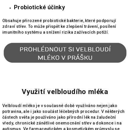
Probiotické účinky
Obsahuje přirozené probiotické bakterie, které podporují
zdraví střev. To může přispět ke zlepšení trávení, posílení
imunitního systému a snížení rizika zažívacích potíží.
Využití velbloudího mléka
Velbloudí mléko je v současné době využíváno nejen jako
potravina, ale i jako součást léčebných procedur. V některých
částech světa je používáno jako přírodní lék na žaludeční
vředy, chronické zánětlivé onemocnění střev a dokonce i na
autismus. Ve farmaceutickém a kosmetickém průmyslu se