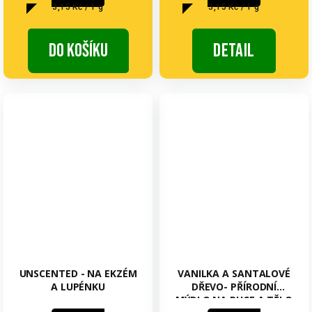
Měrná
Měrná
3,15 Kč / 1 g
3,15 Kč / 1 g
cena:
cena:
Do košíku
Detail
UNSCENTED - NA EKZÉM
VANILKA A SANTALOVÉ
A LUPÉNKU
DŘEVO- PŘÍRODNÍ
MÝDLO NA RUCE A TĚLO