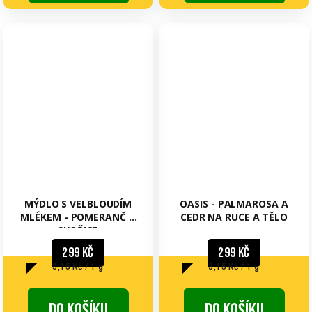
MÝDLO S VELBLOUDÍM
OASIS - PALMAROSA A
MLÉKEM - POMERANČ A
CEDR NA RUCE A TĚLO
SKOŘICE
299 Kč
299 Kč
Měrná
Měrná
3,15 Kč / 1 g
3,15 Kč / 1 g
cena:
cena:
Do košíku
Do košíku