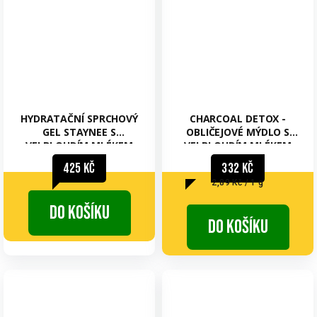
HYDRATAČNÍ SPRCHOVÝ
CHARCOAL DETOX -
GEL STAYNEE S
OBLIČEJOVÉ MÝDLO S
VELBLOUDÍM MLÉKEM
VELBLOUDÍM MLÉKEM
NA AKNÉ
425 Kč
332 Kč
Měrná
2,89 Kč / 1 g
cena:
Do košíku
Do košíku