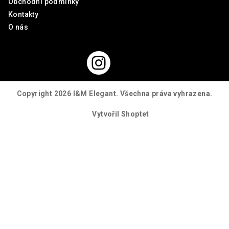
Obchodní podmínky
í
k
Kontakty
y
O nás
v
ý
p
i
s
u
Copyright 2026
I&M Elegant
. Všechna práva vyhrazena.
Vytvořil Shoptet