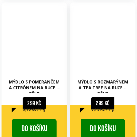
MÝDLO S POMERANČEM
MÝDLO S ROZMARÝNEM
A CITRÓNEM NA RUCE A
A TEA TREE NA RUCE A
TĚLO
TĚLO
299 Kč
299 Kč
Měrná
Měrná
3,15 Kč / 1 g
3,15 Kč / 1 g
cena:
cena:
Do košíku
Do košíku