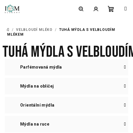
Přejít
na
obsah
Nákupní
Hledat
Přihlášení
/
VELBLOUDÍ MLÉKO
/
TUHÁ MÝDLA S VELBLOUDÍM
DOMŮ
košík
MLÉKEM
Tuhá mýdla s velbloud
Parfémovaná mýdla
Mýdla na obličej
Orientální mýdla
Mýdla na ruce