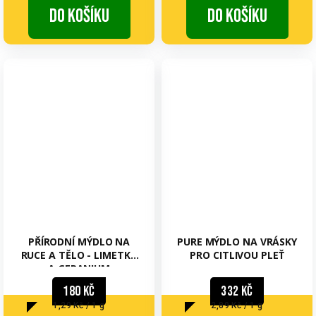
Do košíku
Do košíku
PŘÍRODNÍ MÝDLO NA
PURE MÝDLO NA VRÁSKY
RUCE A TĚLO - LIMETKA
PRO CITLIVOU PLEŤ
A GERANIUM
180 Kč
332 Kč
Měrná
Měrná
1,29 Kč / 1 g
2,89 Kč / 1 g