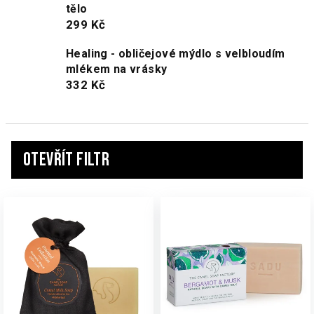
tělo
299 Kč
Healing - obličejové mýdlo s velbloudím
mlékem na vrásky
332 Kč
Otevřít filtr
V
ý
p
i
s
p