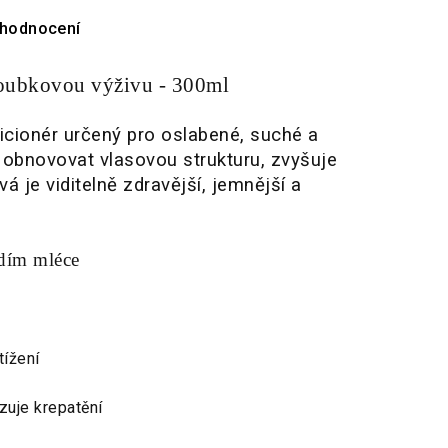
 hodnocení
loubkovou výživu - 300ml
icionér určený pro oslabené, suché a
obnovovat vlasovou strukturu, zvyšuje
 je viditelně zdravější, jemnější a
udím mléce
ížení
uje krepatění