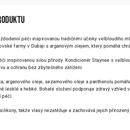
produktu
dodenní péči inspirovanou tradičními účinky velbloudího mlé
lovské farmy v Dubaji s arganovým olejem, který pomáhá chrá
či inspirovanou silou přírody. Kondicionér Staynee s velblo
ivu a ochranu bez zbytečného zatížení.
ka, arganového oleje, sezamového oleje a panthenolu pomáhá
ně lesklé a hebké. Bohaté složení podporuje zdravý vzhled 
 péčí.
ilikony, takže vlasy nezatěžuje a zachovává jejich přirozen