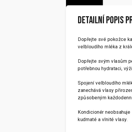
Detailní popis 
Dopřejte své pokožce kaž
velbloudího mléka z krá
Dopřejte svým vlasům pé
potřebnou hydrataci, výž
Spojení velbloudího mlé
zanechává vlasy přiroze
způsobeným každodenní
Kondicionér neobsahuje s
kudrnaté a vlnité vlasy.