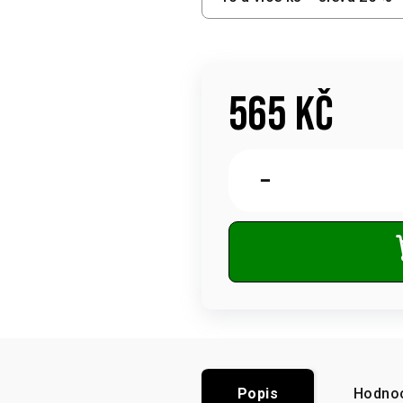
565 Kč
Měrná
cena:
−
Popis
Hodno