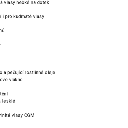
vá vlasy hebké na dotek
 i pro kudrnaté vlasy
enů
e
 a pečující rostlinné oleje
sové vlákno
tění
 lesklé
vlnité vlasy CGM