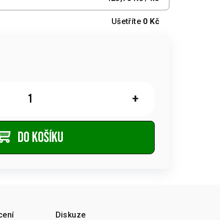
Ušetříte
0 Kč
+
Do košíku
cení
Diskuze