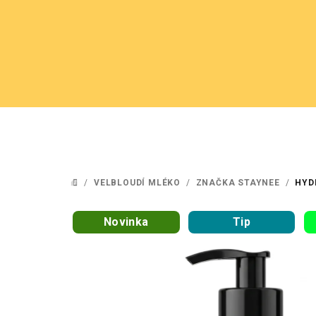
Přejít
na
obsah
/
VELBLOUDÍ MLÉKO
/
ZNAČKA STAYNEE
/
HYD
DOMŮ
Novinka
Tip