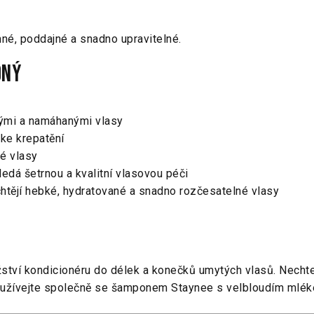
mné, poddajné a snadno upravitelné.
dný
ými a namáhanými vlasy
 ke krepatění
té vlasy
edá šetrnou a kvalitní vlasovou péči
chtějí hebké, hydratované a snadno rozčesatelné vlasy
tví kondicionéru do délek a konečků umytých vlasů. Nechte
oužívejte společně se šamponem Staynee s velbloudím mlék