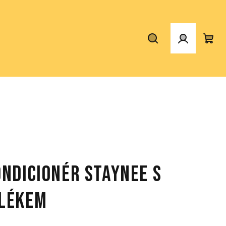
Hledat
Přihlášen
Nák
koš
ndicionér Staynee s
lékem