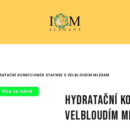
RATAČNÍ KONDICIONÉR STAYNEE S VELBLOUDÍM MLÉKEM
Více za méně
Hydratační Ko
velbloudím m