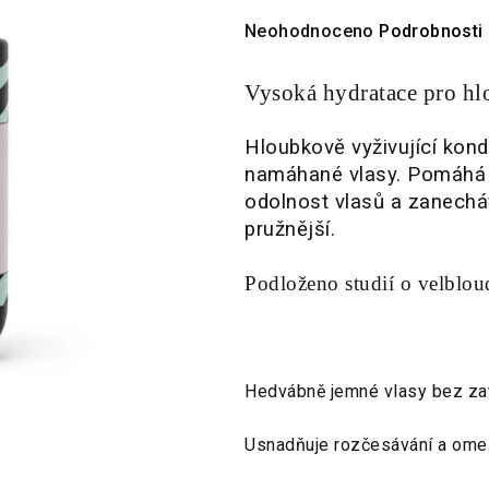
Průměrné
Neohodnoceno
Podrobnosti
hodnocení
produktu
Vysoká hydratace pro h
je
0,0
Hloubkově vyživující kond
z
namáhané vlasy. Pomáhá 
5
odolnost vlasů a zanechává
hvězdiček.
pružnější.
Podloženo studií o velblo
Hedvábně jemné vlasy bez zat
Usnadňuje rozčesávání a omez