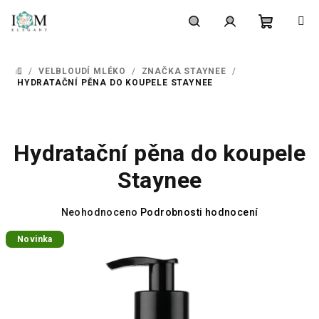
Přejít
na
obsah
Nákupní
Hledat
Přihlášení
/
VELBLOUDÍ MLÉKO
/
ZNAČKA STAYNEE
/
DOMŮ
košík
HYDRATAČNÍ PĚNA DO KOUPELE STAYNEE
Hydratační pěna do koupele
Staynee
Průměrné
Neohodnoceno
Podrobnosti hodnocení
hodnocení
Novinka
produktu
je
0,0
z
5
hvězdiček.