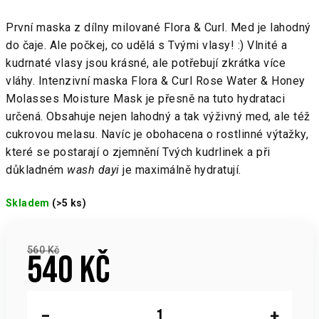
První maska z dílny milované Flora & Curl. Med je lahodný
do čaje. Ale počkej, co udělá s Tvými vlasy! :) Vlnité a
kudrnaté vlasy jsou krásné, ale potřebují zkrátka více
vláhy. Intenzivní maska Flora & Curl Rose Water & Honey
Molasses Moisture Mask je přesně na tuto hydrataci
určená. Obsahuje nejen lahodný a tak výživný med, ale též
cukrovou melasu. Navíc je obohacena o rostlinné výtažky,
které se postarají o zjemnění Tvých kudrlinek a při
důkladném
wash dayi
je maximálně hydratují.
Skladem
(>5 ks)
560 Kč
540 Kč
Měrná
cena:
−
+