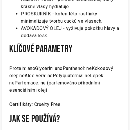
krásně vlasy hydratuje.
PROSKURNÍK - kořen této rostlinky
minimalizuje tvorbu cucků ve vlasech.
AVOKÁDOVÝ OLEJ - vyživuje pokožku hlavy a
dodává lesk.
KLÍČOVÉ PARAMETRY
Protein: anoGlycerin: anoPanthenol: neKokosový
olej: neAloe vera: nePolyquaternia: neLepek:
neParfemace: ne (parfemováno přírodními
esenciálními oleji
Certifikáty: Cruelty Free.
JAK SE POUŽÍVÁ?