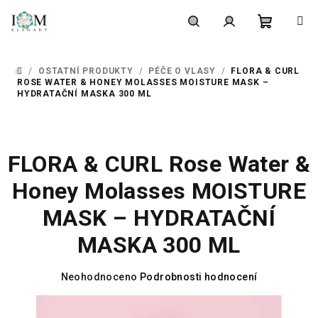
Přejít
na
obsah
Nákupní
Hledat
Přihlášení
/
OSTATNÍ PRODUKTY
/
PÉČE O VLASY
/
FLORA & CURL
DOMŮ
košík
ROSE WATER & HONEY MOLASSES MOISTURE MASK –⁠
HYDRATAČNÍ MASKA 300 ML
FLORA & CURL Rose Water &
Honey Molasses MOISTURE
MASK –⁠ HYDRATAČNÍ
MASKA 300 ML
Průměrné
Neohodnoceno
Podrobnosti hodnocení
hodnocení
produktu