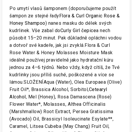
Po umytí vlasů šamponem (doporučujeme použít
šampon ze stejné řady
Flora & Curl Organic Rose &
Honey Shampoo
) nanes masku do délek svých
kudrlinek. Vše zabal do
Curly Girl čepice
a nech
působit 15–20 minut. Pak důkladně opláchni vodou
a dotvoř své kadeře, jak jsi zvyklá.Flora & Curl
Rose Water & Honey Molasses Moisture Mask
ideálně používej pravidelně jako hydratační kúru
jednou za 4–6 týdnů. Nebo vždy, když cítíš, že Tvé
kudrlinky jsou příliš suché, poškozené a více se
lámou.SLOŽENÍAqua (Water), Olea Europaea (Olive)
Fruit Oil*, Brassica Alcohol, Sorbitol,
Cetearyl
Alcohol
, Mel (Honey), Rosa Damascena (Rose)
Flower Water*, Molasses, Althea Officinalis
(Marshmallow) Root Extract, Persea Gratissima
(Avocado) Oil, Brassicyl Isoleucinate Esylate**,
Caramel, Litsea Cubeba (May Chang) Fruit Oil,