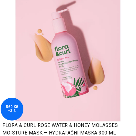
je
0,0
z
5
hvězdiček.
560 Kč
–3 %
FLORA & CURL ROSE WATER & HONEY MOLASSES
MOISTURE MASK –⁠ HYDRATAČNÍ MASKA 300 ML