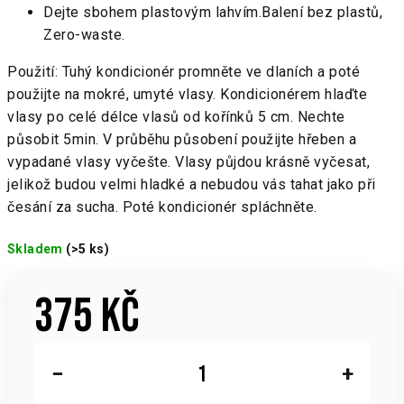
Dejte sbohem plastovým lahvím.Balení bez plastů,
Zero-waste.
Použití: Tuhý kondicionér promněte ve dlaních a poté
použijte na mokré, umyté vlasy. Kondicionérem hlaďte
vlasy po celé délce vlasů od kořínků 5 cm. Nechte
působit 5min. V průběhu působení použijte hřeben a
vypadané vlasy vyčešte. Vlasy půjdou krásně vyčesat,
jelikož budou velmi hladké a nebudou vás tahat jako při
česání za sucha. Poté kondicionér spláchněte.
Skladem
(>5 ks)
375 Kč
Měrná
cena:
−
+