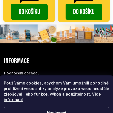
Do košíku
Do košíku
Z
á
p
Informace
a
t
Hodnocení obchodu
Obchodní podmínky
í
Používáme cookies, abychom Vám umožnili pohodlné
Kontakty
prohlížení webu a díky analýze provozu webu neustále
O nás
zlepšovali jeho funkce, výkon a použitelnost.
Více
informací
Nastavení