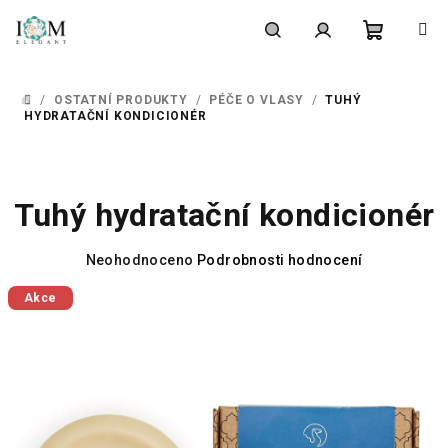
Přejít
na
obsah
Nákupní
Hledat
Přihlášení
/
OSTATNÍ PRODUKTY
/
PÉČE O VLASY
/
TUHÝ
DOMŮ
košík
HYDRATAČNÍ KONDICIONÉR
Tuhý hydratační kondicionér
Průměrné
Neohodnoceno
Podrobnosti hodnocení
hodnocení
Akce
produktu
je
0,0
z
5
hvězdiček.