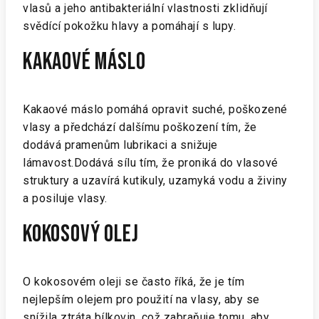
vlasů a jeho antibakteriální vlastnosti zklidňují
svědící pokožku hlavy a pomáhají s lupy.
KAKAOVÉ MÁSLO
Kakaové máslo pomáhá opravit suché, poškozené
vlasy a předchází dalšímu poškození tím, že
dodává pramenům lubrikaci a snižuje
lámavost.Dodává sílu tím, že proniká do vlasové
struktury a uzavírá kutikuly, uzamyká vodu a živiny
a posiluje vlasy.
KOKOSOVÝ OLEJ
O kokosovém oleji se často říká, že je tím
nejlepším olejem pro použití na vlasy, aby se
snížila ztráta bílkovin, což zabraňuje tomu, aby