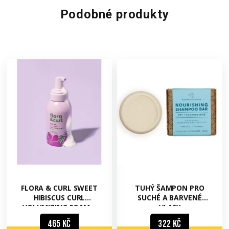
Podobné produkty
FLORA & CURL SWEET
TUHÝ ŠAMPON PRO
HIBISCUS CURL
SUCHÉ A BARVENÉ
VOLUMIZING FOAM –
VLASY
STYLINGOVÁ PĚNA 300
465 Kč
322 Kč
ML