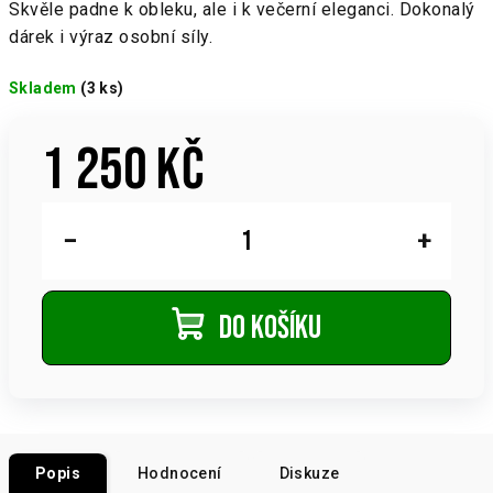
Skvěle padne k obleku, ale i k večerní eleganci. Dokonalý
dárek i výraz osobní síly.
Skladem
(3 ks)
1 250 Kč
Měrná
cena:
−
+
Do košíku
Popis
Hodnocení
Diskuze