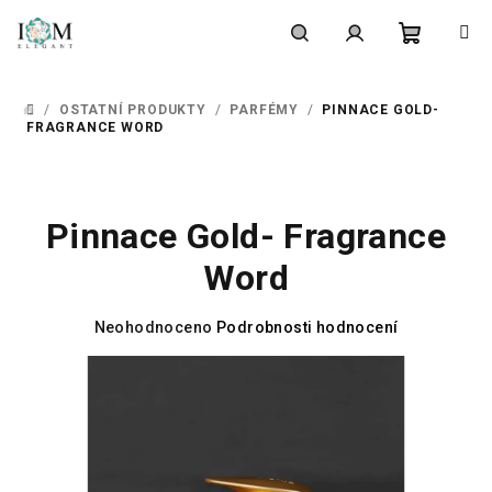
Přejít
na
obsah
Nákupní
Hledat
Přihlášení
/
OSTATNÍ PRODUKTY
/
PARFÉMY
/
PINNACE GOLD-
DOMŮ
košík
FRAGRANCE WORD
Pinnace Gold- Fragrance
Word
Průměrné
Neohodnoceno
Podrobnosti hodnocení
hodnocení
produktu
je
0,0
z
5
hvězdiček.