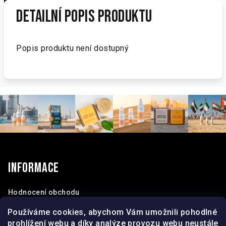
Detailní popis produktu
Popis produktu není dostupný
Z
á
p
Informace
a
t
Hodnocení obchodu
Obchodní podmínky
í
Používáme cookies, abychom Vám umožnili pohodlné
Kontakty
prohlížení webu a díky analýze provozu webu neustále