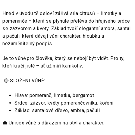
Hned v úvodu tě osloví zářivá síla citrusů – limetky a
pomeranče – která se plynule přelévá do hřejivého srdce
se zázvorem a květy. Základ tvoří elegantní ambra, santal
a pačuli, které dávají vůni charakter, hloubku a
nezaměnitelný podpis.
Je to vůně pro člověka, který se nebojí být vidět. Pro ty,
kteří kráčí jistě – ať už míří kamkoliv.
🟡 SLOŽENÍ VŮNĚ:
Hlava: pomeranč, limetka, bergamot
Srdce: zázvor, květy pomerančovníku, koření
Základ: santalové dřevo, ambra, pačuli
💼 Unisex vůně s důrazem na styl a charakter.