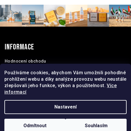
Z
á
p
Informace
a
t
Hodnocení obchodu
Obchodní podmínky
í
Používáme cookies, abychom Vám umožnili pohodlné
Kontakty
prohlížení webu a díky analýze provozu webu neustále
O nás
zlepšovali jeho funkce, výkon a použitelnost.
Více
informací
Nastavení
Copyright 2026
I&M Elegant
. Všechna práva vyhrazena.
Odmítnout
Souhlasím