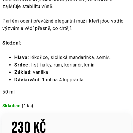
zajišťuje stabilitu vůně.
Parfém ocení převážně elegantní muži, kteří jdou vstříc
výzvám a vědí přesně, co chtějí.
Složení:
Hlava:
lékořice, sicilská mandarinka, semiš.
Srdce:
list fialky, rum, koriandr, kmín.
Základ:
vanilka.
Dávkování:
1 ml na 4 kg prádla.
50 ml
Skladem
(1 ks)
230 Kč