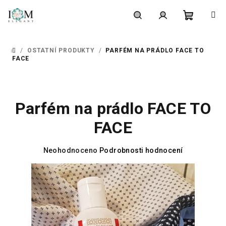
Přejít
na
obsah
Nákupní
Hledat
Přihlášení
/
OSTATNÍ PRODUKTY
/
PARFÉM NA PRÁDLO FACE TO
DOMŮ
košík
FACE
Parfém na prádlo FACE TO
FACE
Průměrné
Neohodnoceno
Podrobnosti hodnocení
hodnocení
produktu
je
0,0
z
5
hvězdiček.