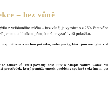
ekce – bez vůně
mýdlo z velbloudího mléka – bez vůně, je vyrobeno z 25% čerstvéh
 Má jemnou a hladkou pěnu, která nevysuší vaši pokožku.
ří mají citlivou a suchou pokožku, nebo pro ty, kteří jsou náchylní k
 od zákazníků, kteří považují naše Pure & Simple Natural Camel Mil
sticí prostředek, který pomůže omezit problémy spojené s ekzémem, ps