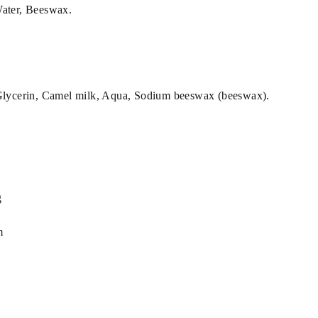
Water, Beeswax.
 Glycerin, Camel milk, Aqua, Sodium beeswax (beeswax).
g
m