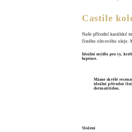
Castile kol
Naše přírodní kastilské 
čistého
olivového oleje.
Ideální mýdlo pro ty, kte
lupénce.
Máme skvělé recenze
ideální přírodní či
dermatitidou.
Složení