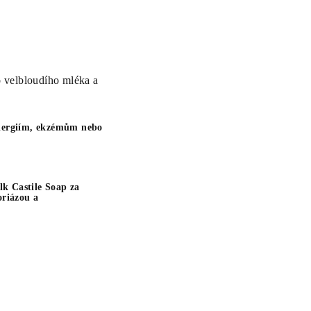
o velbloudího mléka a
 alergiím, ekzémům nebo
k Castile Soap za
oriázou a