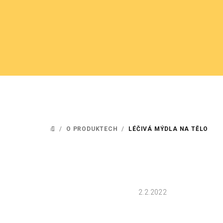
Přejít
na
obsah
/
O PRODUKTECH
/
LÉČIVÁ MÝDLA NA TĚLO
DOMŮ
2.2.2022