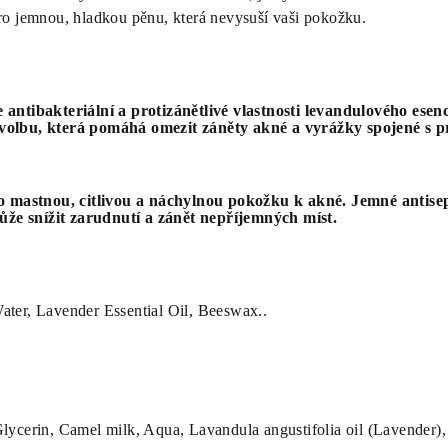
pro jemnou, hladkou pěnu, která nevysuší vaši pokožku.
 antibakteriální a protizánětlivé vlastnosti levandulového esenci
 volbu, která pomáhá omezit záněty akné a vyrážky spojené s p
mastnou, citlivou a náchylnou pokožku k akné. Jemné antise
že snížit zarudnutí a zánět nepříjemných míst.
ater, Lavender Essential Oil, Beeswax..
Glycerin, Camel milk, Aqua, Lavandula angustifolia oil (Lavender),