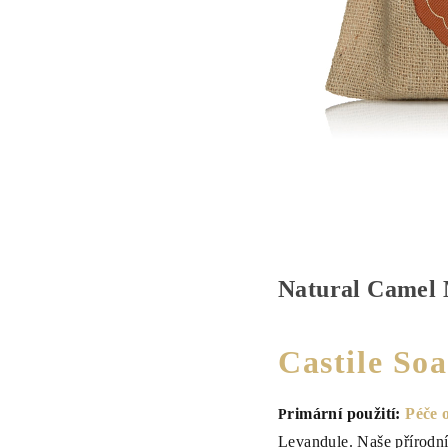
Natural Camel 
Castile So
rimární použití:
Péče o
P
Levandule. Naše přírodní