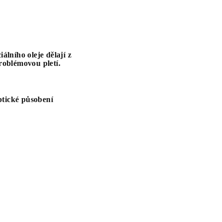
álního oleje dělají z
roblémovou pletí.
ptické působení