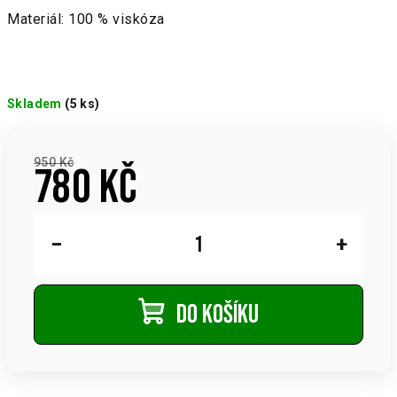
Materiál: 100 % viskóza
Skladem
(5 ks)
950 Kč
780 Kč
Měrná
cena:
−
+
Do košíku