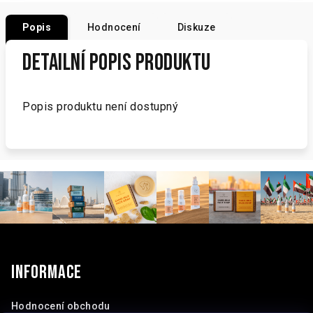
Popis
Hodnocení
Diskuze
Detailní popis produktu
Popis produktu není dostupný
Z
á
p
Informace
a
t
Hodnocení obchodu