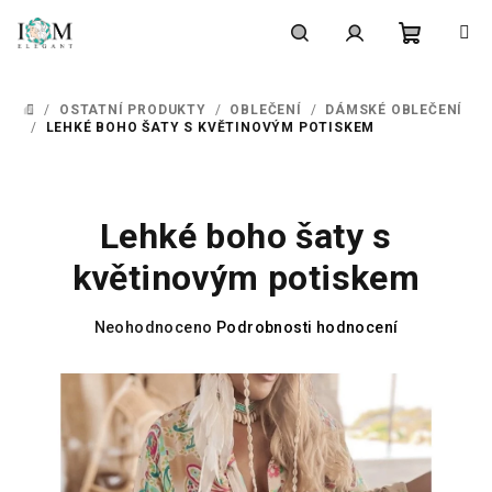
Přejít
na
obsah
Nákupní
Hledat
Přihlášení
/
OSTATNÍ PRODUKTY
/
OBLEČENÍ
/
DÁMSKÉ OBLEČENÍ
DOMŮ
košík
/
LEHKÉ BOHO ŠATY S KVĚTINOVÝM POTISKEM
Lehké boho šaty s
květinovým potiskem
Průměrné
Neohodnoceno
Podrobnosti hodnocení
hodnocení
produktu
je
0,0
z
5
hvězdiček.