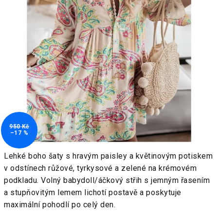
950 Kč
–17 %
Lehké boho šaty s hravým paisley a květinovým potiskem
v odstínech růžové, tyrkysové a zelené na krémovém
podkladu. Volný babydoll/áčkový střih s jemným řasením
a stupňovitým lemem lichotí postavě a poskytuje
maximální pohodlí po celý den.