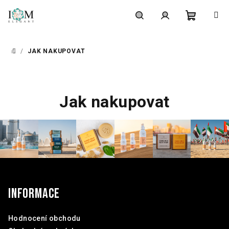
Přejít
na
obsah
Nákupní
Hledat
Přihlášení
/
JAK NAKUPOVAT
DOMŮ
košík
Jak nakupovat
Z
á
p
Informace
a
t
Hodnocení obchodu