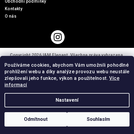
Obchodní podmínky
í
Kontakty
O nás
Copyright 2026
I&M Elegant
. Všechna práva vyhrazena.
Používáme cookies, abychom Vám umožnili pohodlné
Vytvořil Shoptet
prohlížení webu a díky analýze provozu webu neustále
zlepšovali jeho funkce, výkon a použitelnost.
Více
informací
Nastavení
Odmítnout
Souhlasím