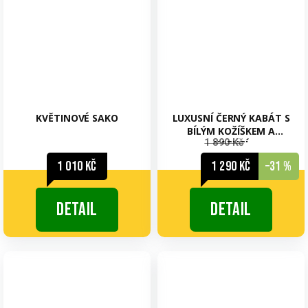
KVĚTINOVÉ SAKO
LUXUSNÍ ČERNÝ KABÁT S
BÍLÝM KOŽÍŠKEM A
1 890 Kč
KAPUCÍ
1 010 Kč
1 290 Kč
–31 %
Detail
Detail