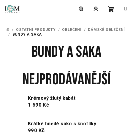
Přejít
na
obsah
Nákupní
Hledat
Přihlášení
/
OSTATNÍ PRODUKTY
/
OBLEČENÍ
/
DÁMSKÉ OBLEČENÍ
DOMŮ
košík
/
BUNDY A SAKA
Bundy a saka
Nejprodávanější
Krémový žlutý kabát
1 690 Kč
Krátké hnědé sako s knoflíky
990 Kč