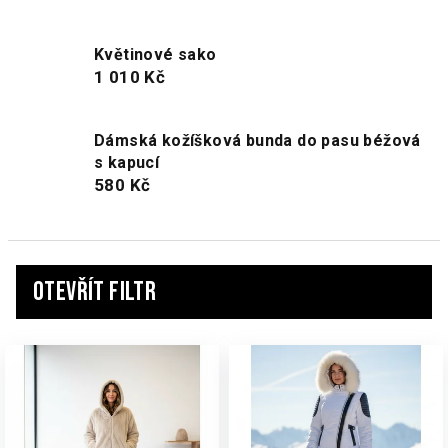
Květinové sako
1 010 Kč
Dámská kožíšková bunda do pasu béžová
s kapucí
580 Kč
Otevřít filtr
V
ý
p
i