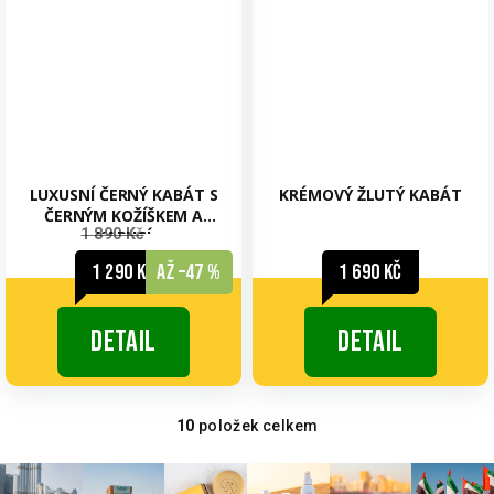
LUXUSNÍ ČERNÝ KABÁT S
KRÉMOVÝ ŽLUTÝ KABÁT
ČERNÝM KOŽÍŠKEM A
1 890 Kč
KAPUCÍ
1 290 Kč
až –47 %
1 690 Kč
Detail
Detail
10
položek celkem
O
v
l